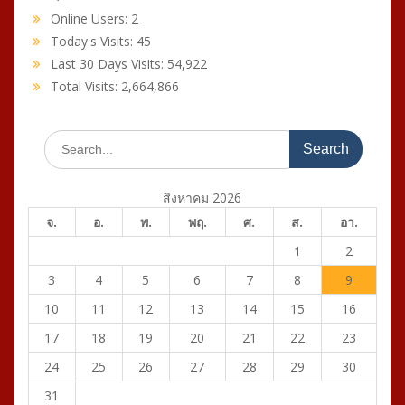
Online Users:
2
Today's Visits:
45
Last 30 Days Visits:
54,922
Total Visits:
2,664,866
Search
for:
สิงหาคม 2026
จ.
อ.
พ.
พฤ.
ศ.
ส.
อา.
1
2
3
4
5
6
7
8
9
10
11
12
13
14
15
16
17
18
19
20
21
22
23
24
25
26
27
28
29
30
31