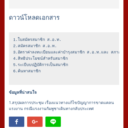
ดาวน์โหลดเอกสาร
1.ใบสมัครสมาชิก ส.อ.ท.
2.สมัครสมาชิก ส.อ.ท.
3.อัตราค่าลงทะเบียนและค่าบำรุงสมาชิก ส.อ.ท.และ สภาอุตสา
4.สิทธิประโยชน์สำหรับสมาชิก
5.ระเบีบบปฏิบัติการเป็นสมาชิก
6.ค้นหาสมาชิก
ข้อมูลที่น่าสนใจ
1.สรุปผลการประชุม เรื่องแนวทางแก้ไขปัญญาการขาดแคลน
แรงงาน กรณีแรงงานกัมพูชาเดินทางกลับประเทศ