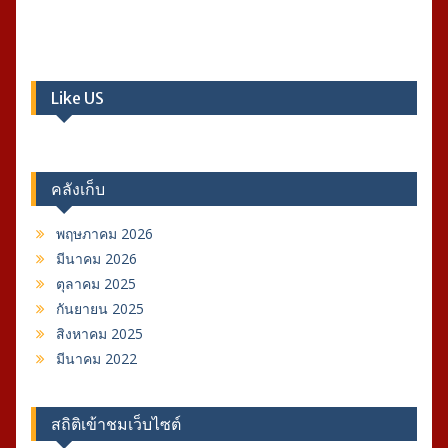
Like US
คลังเก็บ
พฤษภาคม 2026
มีนาคม 2026
ตุลาคม 2025
กันยายน 2025
สิงหาคม 2025
มีนาคม 2022
สถิติเข้าชมเว็บไซต์